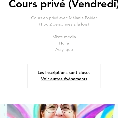
Cours privé (Vendredi
Cours en privé avec Mélanie Poirier
(1 ou 2 personnes à la fois)
Mixte média
Huile
Acrylique
Les inscriptions sont closes
Voir autres événements