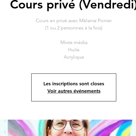
Cours privé (Vendredi
Cours en privé avec Mélanie Poirier
(1 ou 2 personnes à la fois)
Mixte média
Huile
Acrylique
Les inscriptions sont closes
Voir autres événements