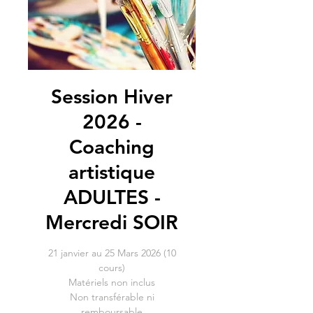
Session Hiver
2026 -
Coaching
artistique
ADULTES -
Mercredi SOIR
21 janvier au 25 Mars 2026 (10
cours)
Matériels non inclus
Non transférable ni