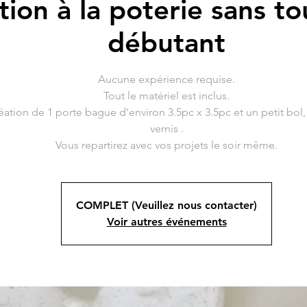
ation à la poterie sans t
débutant
Aucune expérience requise.
Tout le matériel est inclus.
éation de 1 porte bague d'environ 3.5pc x 3.5pc et un petit bol,
vernis .
Vous repartirez avec vos projets le soir même.
COMPLET (Veuillez nous contacter)
Voir autres événements