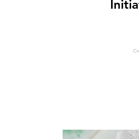
Initi
Cr