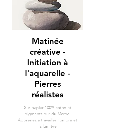
Matinée
créative -
Initiation à
l'aquarelle -
Pierres
réalistes
Sur papier 100% coton et
pigments pur du Maroc.
Apprenez à travailler l'ombre et
la lumière