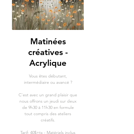
Matinées
créatives -
Acrylique
Vous êtes débutant,
intermédiaire ou avancé ?
C'est avec un grand plaisir que
nous offrons un jeudi sur deux
de 9h30 à 11h30 en formule
tout compris des ateliers
créatifs.
Tarif: 40$+tx - Matériels inclus