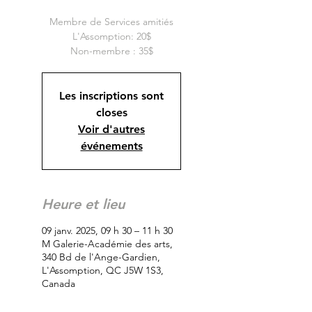
Membre de Services amitiés
L'Assomption: 20$
Non-membre : 35$
Les inscriptions sont
closes
Voir d'autres
événements
Heure et lieu
09 janv. 2025, 09 h 30 – 11 h 30
M Galerie-Académie des arts,
340 Bd de l'Ange-Gardien,
L'Assomption, QC J5W 1S3,
Canada