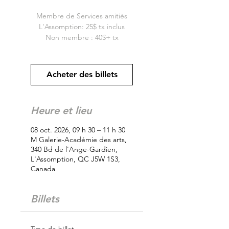
Membre de Services amitiés
L'Assomption: 25$ tx inclus
Non membre : 40$+ tx
Acheter des billets
Heure et lieu
08 oct. 2026, 09 h 30 – 11 h 30
M Galerie-Académie des arts,
340 Bd de l'Ange-Gardien,
L'Assomption, QC J5W 1S3,
Canada
Billets