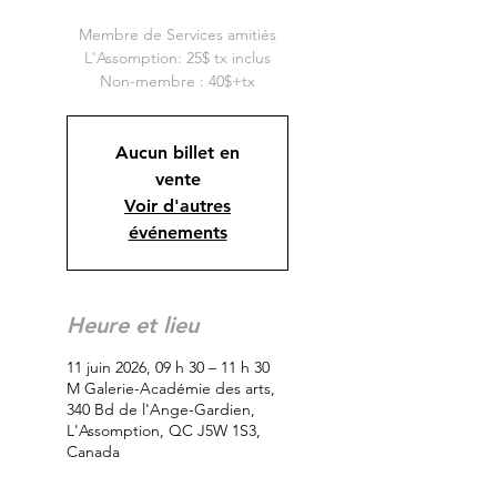
Membre de Services amitiés
L'Assomption: 25$ tx inclus
Non-membre : 40$+tx
Aucun billet en
vente
Voir d'autres
événements
Heure et lieu
11 juin 2026, 09 h 30 – 11 h 30
M Galerie-Académie des arts,
340 Bd de l'Ange-Gardien,
L'Assomption, QC J5W 1S3,
Canada