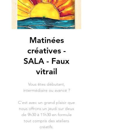
Matinées
créatives -
SALA - Faux
vitrail
Vous êtes débutant,
intermédiaire ou avancé ?
C'est avec un grand plaisir que
nous offrons un jeudi sur deux
de 9h30 à 11h30 en formule
tout compris des ateliers
créatifs.