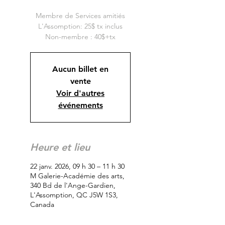
Membre de Services amitiés
L'Assomption: 25$ tx inclus
Non-membre : 40$+tx
Aucun billet en
vente
Voir d'autres
événements
Heure et lieu
22 janv. 2026, 09 h 30 – 11 h 30
M Galerie-Académie des arts,
340 Bd de l'Ange-Gardien,
L'Assomption, QC J5W 1S3,
Canada