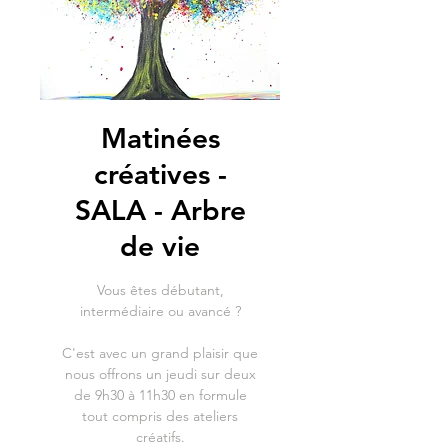
Matinées
créatives -
SALA - Arbre
de vie
Vous êtes débutant,
intermédiaire ou avancé ?
C'est avec un grand plaisir que
nous offrons un jeudi sur deux
de 9h30 à 11h30 en formule
tout compris des ateliers
créatifs.