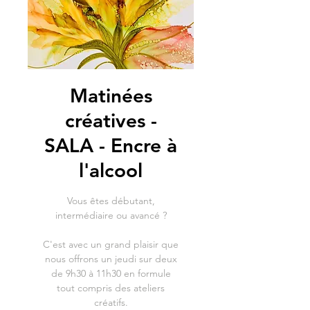
Matinées
créatives -
SALA - Encre à
l'alcool
Vous êtes débutant,
intermédiaire ou avancé ?
C'est avec un grand plaisir que
nous offrons un jeudi sur deux
de 9h30 à 11h30 en formule
tout compris des ateliers
créatifs.