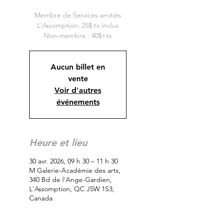
Membre de Services amitiés
L'Assomption: 25$ tx inclus
Non-membre : 40$+tx
Aucun billet en
vente
Voir d'autres
événements
Heure et lieu
30 avr. 2026, 09 h 30 – 11 h 30
M Galerie-Académie des arts,
340 Bd de l'Ange-Gardien,
L'Assomption, QC J5W 1S3,
Canada