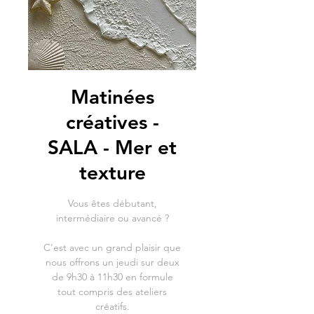
Matinées
créatives -
SALA - Mer et
texture
Vous êtes débutant,
intermédiaire ou avancé ?
C'est avec un grand plaisir que
nous offrons un jeudi sur deux
de 9h30 à 11h30 en formule
tout compris des ateliers
créatifs.