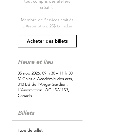
tout compris des ateliers
créatifs.
Membre de Services amitiés
L'Assomption: 25$ tx inclus
Acheter des billets
Heure et lieu
05 nov. 2026, 09 h 30 – 11 h 30
M Galerie-Académie des arts,
340 Bd de l'Ange-Gardien,
L'Assomption, QC J5W 1S3,
Canada
Billets
Type de billet