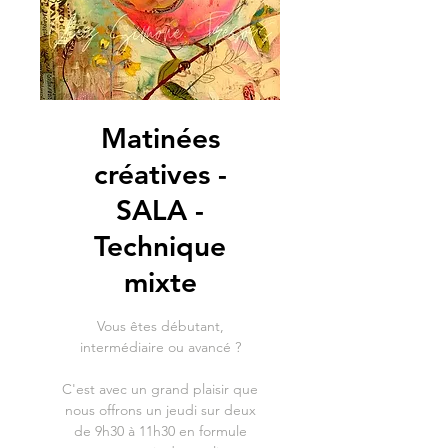
Matinées
créatives -
SALA -
Technique
mixte
Vous êtes débutant,
intermédiaire ou avancé ?
C'est avec un grand plaisir que
nous offrons un jeudi sur deux
de 9h30 à 11h30 en formule