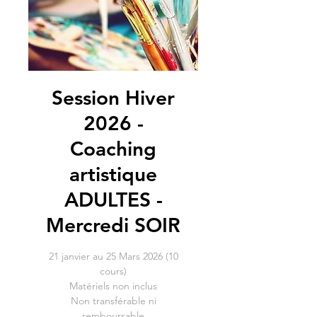
Session Hiver
2026 -
Coaching
artistique
ADULTES -
Mercredi SOIR
21 janvier au 25 Mars 2026 (10
cours)
Matériels non inclus
Non transférable ni