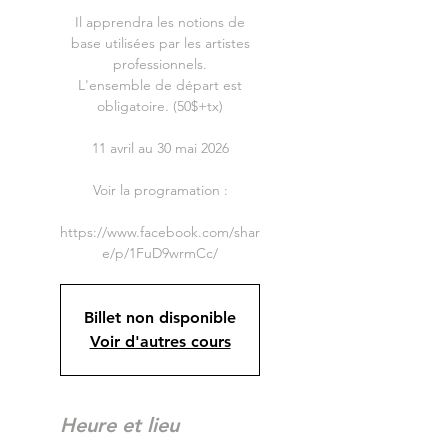
Il apprendra les notions de
base utilisées par les artistes
professionnels.
L'ensemble de départ est
obligatoire. (50$+tx)
11 avril au 30 mai 2026
Voir la programation :
https://www.facebook.com/shar
Billet non disponible
Voir d'autres cours
Heure et lieu