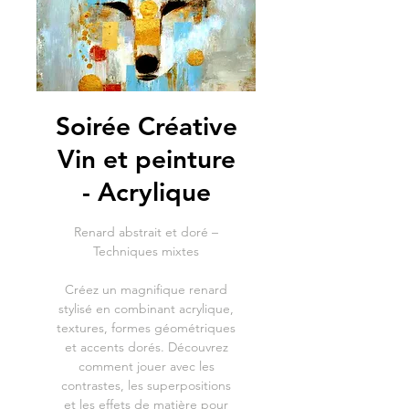
Soirée Créative
Vin et peinture
- Acrylique
Renard abstrait et doré –
Techniques mixtes
Créez un magnifique renard
stylisé en combinant acrylique,
textures, formes géométriques
et accents dorés. Découvrez
comment jouer avec les
contrastes, les superpositions
et les effets de matière pour