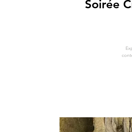
Soirée C
Exp
cont