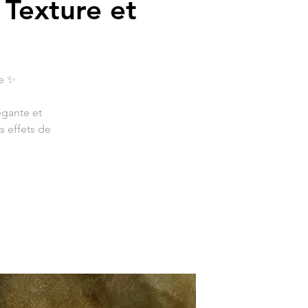
 Texture et
re ✨
égante et
s effets de