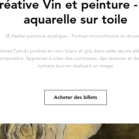
réative Vin et peinture -
aquarelle sur toile
🎨 Atelier peinture acrylique – Portrait monochrome et doru
lorez l'art du portrait en noir, blanc et gris dans cette œuvre él
emporaine. Apprenez à créer des contrastes, des textures et de
lumière tout en réalisant un visage
Acheter des billets