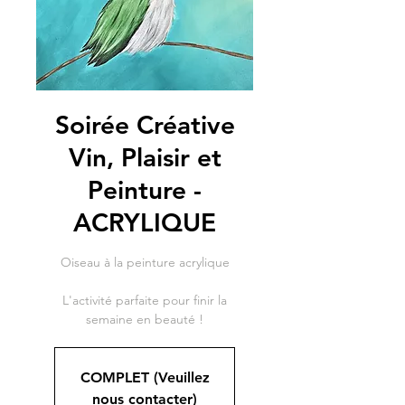
Soirée Créative
Vin, Plaisir et
Peinture -
ACRYLIQUE
Oiseau à la peinture acrylique
L'activité parfaite pour finir la
semaine en beauté !
COMPLET (Veuillez
nous contacter)