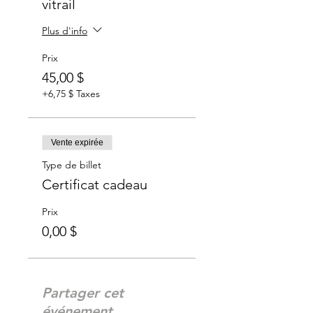
vitrail
Nous vous conseillions de
porter un tablier ou des
Plus d'info
vêtements pouvant être tâchés.
Prix
Non-remboursable ni
transférable à un autre soir.
45,00 $
Possible de donner ou
+6,75 $ Taxes
revendre votre billet.
Vente expirée
Type de billet
Certificat cadeau
Prix
0,00 $
Partager cet
événement