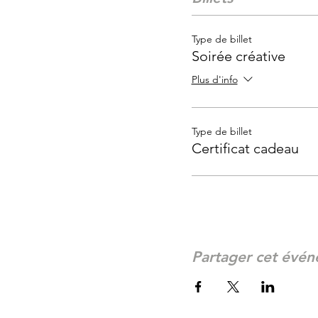
Vous avez droit à 2 con
Vin blanc ou rouge.
Type de billet
Soirée créative
Nous vous conseillions d
Plus d'info
Non-remboursable ni rep
Vous pouvez vendre votre 
Type de billet
Certificat cadeau
Partager cet évé