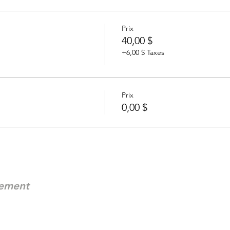
sommations
Prix
40,00 $
e porter un tablier ou des vêtements pouvant être tâchés.
+6,00 $ Taxes
ortable .
billet.
Prix
0,00 $
nement