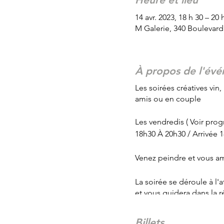
14 avr. 2023, 18 h 30 – 20 
M Galerie, 340 Boulevar
À propos de l'év
Les soirées créatives vin,
amis ou en couple
Les vendredis ( Voir pro
18h30 À 20h30 / Arrivée 
Venez peindre et vous am
La soirée se déroule à l'
et vous guidera dans la 
Coût de 40$ plus taxes
Billets