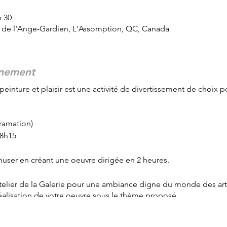
h 30
d de l'Ange-Gardien, L'Assomption, QC, Canada
énement
 peinture et plaisir est une activité de divertissement de choix p
gramation)
18h15
user en créant une oeuvre dirigée en 2 heures.
atelier de la Galerie pour une ambiance digne du monde des arts.
réalisation de votre oeuvre sous le thème proposé.