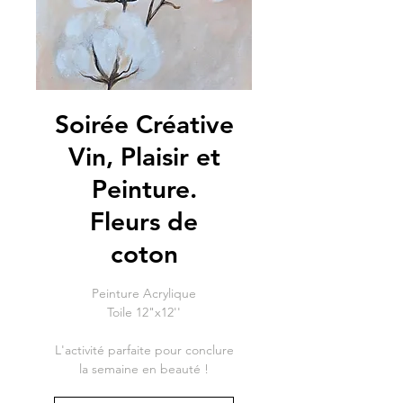
Soirée Créative
Vin, Plaisir et
Peinture.
Fleurs de
coton
Peinture Acrylique
Toile 12"x12''
L'activité parfaite pour conclure