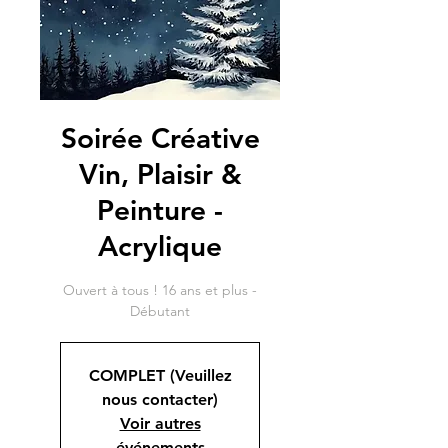
Soirée Créative
Vin, Plaisir &
Peinture -
Acrylique
Ouvert à tous ! 16 ans et plus -
Débutant
COMPLET (Veuillez
nous contacter)
Voir autres
événements