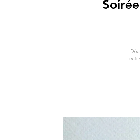
Soirée
Déco
trai