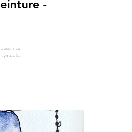
einture -

 dessin au
s, symboles