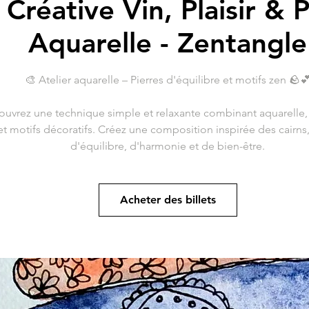
 Créative Vin, Plaisir & P
Aquarelle - Zentangle
🎨 Atelier aquarelle – Pierres d'équilibre et motifs zen 🪨
uvrez une technique simple et relaxante combinant aquarelle,
t et motifs décoratifs. Créez une composition inspirée des cairn
Acheter des billets