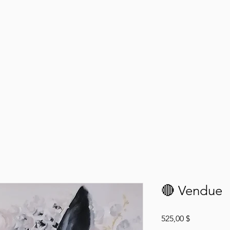
🔴 Vendue
Prix
525,00 $