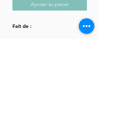
Ajouter au panier
Fait de :
65% polyester, 35% coton
Retour à la page d'acceuil
Inscrivez-vous à notre infolettre
S'inscrire maintenant
340 Boul. L'Ange-Gardien, L'Assomption.
Tel:
514-299-1394