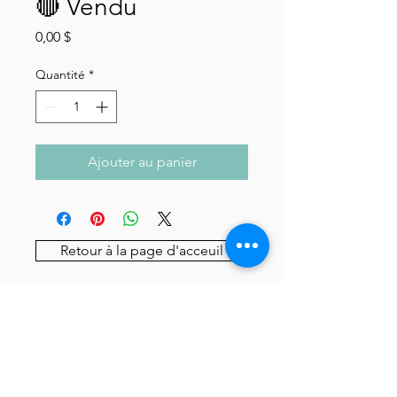
🔴 Vendu
Prix
0,00 $
Quantité
*
Ajouter au panier
Retour à la page d'acceuil
Inscrivez-vous à notre infolettre
S'inscrire maintenant